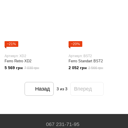
−21%
−20%
Артикул: XD2
Артикул: BST2
Ferro Retro XD2
Ferro Standart BST2
5 569 грн
2 052 грн
7 030 грн
2 566 грн
Назад
Вперед
3
из 3
067 231-71-95