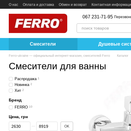
Перейти к основному контенту
О нас
Оплата и доставка
Обмен и возврат
Контактная информац
067 231-71-95
Перезвон
Смесители
Душевые сис
Ferro-ukraine — официальный интернет-магазин, смесителей Ferro
Каталог
Смесители для ванны
Распродажа
1
Новинка
2
Хит
2
Бренд
FERRO
10
Цена, грн
От Цена, грн
До Цена, грн
OK