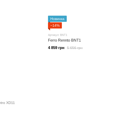
Новинка
−14%
Артикул: BNT1
Ferro Rennto BNT1
4 859 грн
5 656 грн