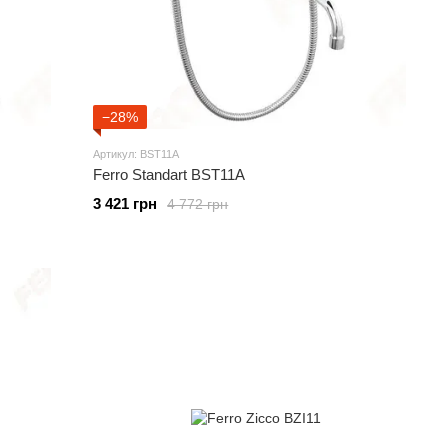
−28%
Артикул: BST11A
Ferro Standart BST11A
3 421 грн
4 772 грн