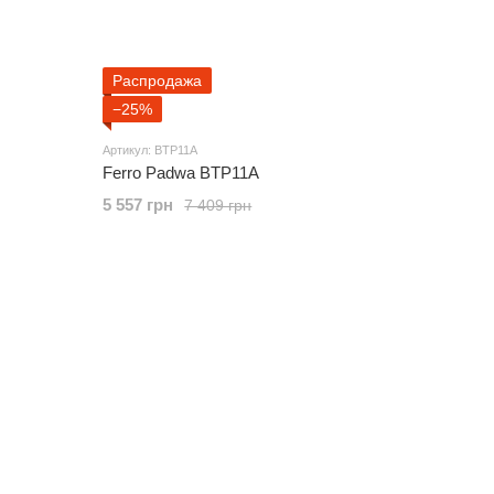
Распродажа
−25%
Артикул: BTP11A
Ferro Padwa BTP11A
5 557 грн
7 409 грн