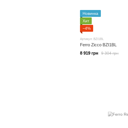
Новинка
Хит
−4%
Артикул: BZI1BL
Ferro Zicco BZI1BL
8 919 грн
9 304 грн