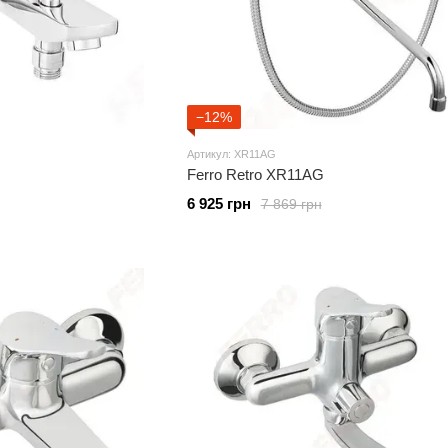
−12%
Артикул: XR11AG
Ferro Retro XR11AG
6 925 грн
7 869 грн