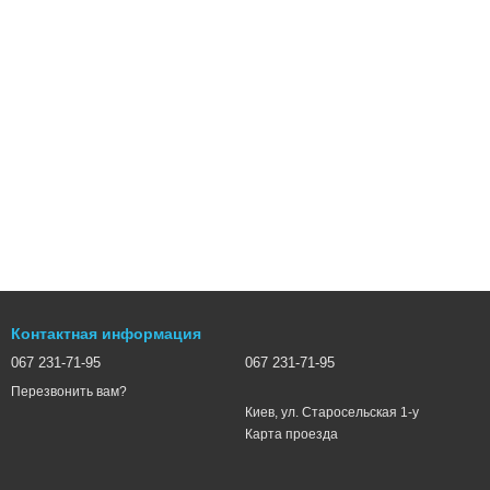
Контактная информация
067 231-71-95
067 231-71-95
Перезвонить вам?
Киев, ул. Старосельская 1-у
Карта проезда