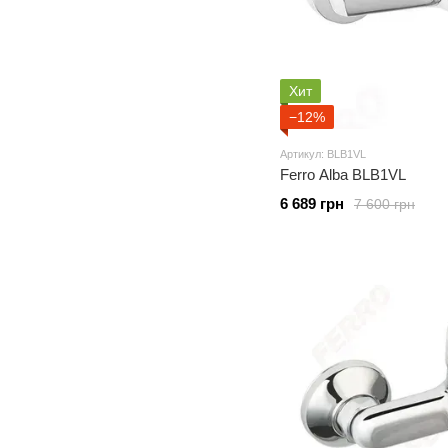
Хит
−12%
Артикул: BLB1VL
Ferro Alba BLB1VL
6 689 грн
7 600 грн