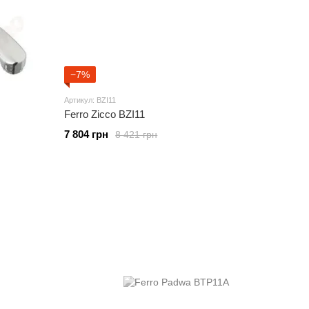
−7%
Артикул: BZI11
Ferro Zicco BZI11
7 804 грн
8 421 грн